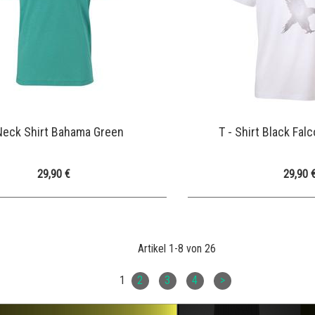
Neck Shirt Bahama Green
T - Shirt Black Falc
29,90 €
29,90 
Artikel 1-8 von 26
1
2
3
4
>